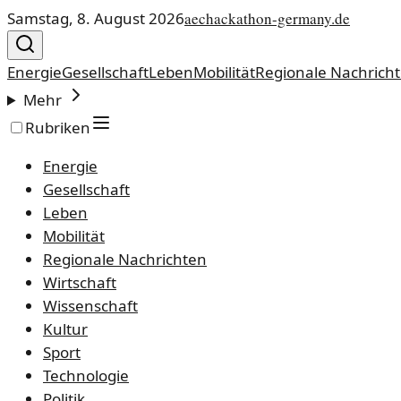
Samstag, 8. August 2026
aechackathon-germany.de
Energie
Gesellschaft
Leben
Mobilität
Regionale Nachrich
Mehr
Rubriken
Energie
Gesellschaft
Leben
Mobilität
Regionale Nachrichten
Wirtschaft
Wissenschaft
Kultur
Sport
Technologie
Politik