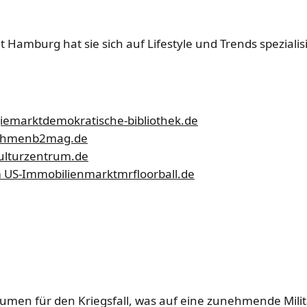
Hamburg hat sie sich auf Lifestyle und Trends spezialisie
giemarkt
demokratische-bibliothek.de
nehmen
b2mag.de
ulturzentrum.de
im US-Immobilienmarkt
mrfloorball.de
en für den Kriegsfall, was auf eine zunehmende Militari