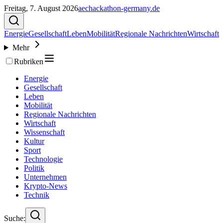
Freitag, 7. August 2026
aechackathon-germany.de
Energie
Gesellschaft
Leben
Mobilität
Regionale Nachrichten
Wirtschaft
Mehr
Rubriken
Energie
Gesellschaft
Leben
Mobilität
Regionale Nachrichten
Wirtschaft
Wissenschaft
Kultur
Sport
Technologie
Politik
Unternehmen
Krypto-News
Technik
Suche: