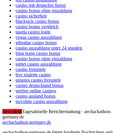
·
casino mit deutscher lizenz
·
casino bonus ohne einzahlung
·
casino sicherheit
·
blackjack casino bonus
·
casino bonus vergleich
·
starda casino login
·
vegas casino auszahlung
·
gibraltar casino bonus
·
casino auszahlung unter 24 stunden
·
bing bong casino bonus
·
casino bonus ohne einzahlung
·
ggbet casino auszahlung
·
casino freispiele
·
live roulette casino
·
amunra casino freispiele
·
casino deutschland bonus
·
seriöse online casinos
·
casino ausland bonus
·
novoline casino auszahlung
Newsdesk
Tagesaktuelle Berichterstattung ·
aechackathon-
germany.de
aechackathon-germany.de
aechackathon-germany.de bietet fundierte Nachrichten und