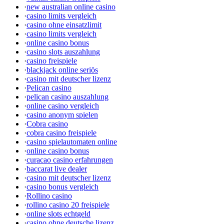
·
new australian online casino
·
casino limits vergleich
·
casino ohne einsatzlimit
·
casino limits vergleich
·
online casino bonus
·
casino slots auszahlung
·
casino freispiele
·
blackjack online seriös
·
casino mit deutscher lizenz
·
Pelican casino
·
pelican casino auszahlung
·
online casino vergleich
·
casino anonym spielen
·
Cobra casino
·
cobra casino freispiele
·
casino spielautomaten online
·
online casino bonus
·
curacao casino erfahrungen
·
baccarat live dealer
·
casino mit deutscher lizenz
·
casino bonus vergleich
·
Rollino casino
·
rollino casino 20 freispiele
·
online slots echtgeld
·
casino ohne deutsche lizenz