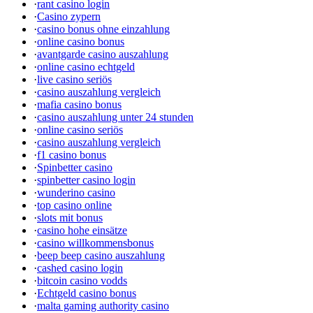
·
rant casino login
·
Casino zypern
·
casino bonus ohne einzahlung
·
online casino bonus
·
avantgarde casino auszahlung
·
online casino echtgeld
·
live casino seriös
·
casino auszahlung vergleich
·
mafia casino bonus
·
casino auszahlung unter 24 stunden
·
online casino seriös
·
casino auszahlung vergleich
·
f1 casino bonus
·
Spinbetter casino
·
spinbetter casino login
·
wunderino casino
·
top casino online
·
slots mit bonus
·
casino hohe einsätze
·
casino willkommensbonus
·
beep beep casino auszahlung
·
cashed casino login
·
bitcoin casino vodds
·
Echtgeld casino bonus
·
malta gaming authority casino