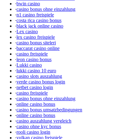
·
bwin casino
·
casino bonus ohne einzahlung
·
n1 casino freispiele
·
costa rica casino bonus
·
black jack online casino
·
Lex casino
·
lex casino freispiele
·
casino bonus siteleri
·
baccarat casino online
·
casino freispiele
·
leon casino bonus
·
Lukki casino
·
lukki casino 10 euro
·
casino slots auszahlung
·
verde casino bonus login
·
netbet casino login
·
casino freispiele
·
casino bonus ohne einzahlung
·
online casino bonus
·
casino bonus umsatzbedingungen
·
online casino bonus
·
casino auszahlung vergleich
·
casino ohne kyc bonus
·
rooli casino login
·
vulkan casino freispiele