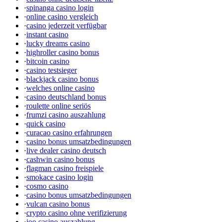
·
spinanga casino login
·
online casino vergleich
·
casino jederzeit verfügbar
·
instant casino
·
lucky dreams casino
·
highroller casino bonus
·
bitcoin casino
·
casino testsieger
·
blackjack casino bonus
·
welches online casino
·
casino deutschland bonus
·
roulette online seriös
·
frumzi casino auszahlung
·
quick casino
·
curacao casino erfahrungen
·
casino bonus umsatzbedingungen
·
live dealer casino deutsch
·
cashwin casino bonus
·
flagman casino freispiele
·
smokace casino login
·
cosmo casino
·
casino bonus umsatzbedingungen
·
vulcan casino bonus
·
crypto casino ohne verifizierung
·
joo casino auszahlung