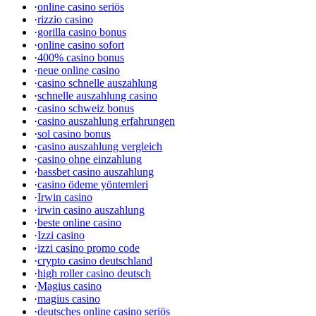
·
online casino seriös
·
rizzio casino
·
gorilla casino bonus
·
online casino sofort
·
400% casino bonus
·
neue online casino
·
casino schnelle auszahlung
·
schnelle auszahlung casino
·
casino schweiz bonus
·
casino auszahlung erfahrungen
·
sol casino bonus
·
casino auszahlung vergleich
·
casino ohne einzahlung
·
bassbet casino auszahlung
·
casino ödeme yöntemleri
·
Irwin casino
·
irwin casino auszahlung
·
beste online casino
·
Izzi casino
·
izzi casino promo code
·
crypto casino deutschland
·
high roller casino deutsch
·
Magius casino
·
magius casino
·
deutsches online casino seriös