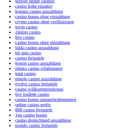
·
seriöse online casinos
·
casino hohe einsätze
·
legiano casino auszahlung
·
casino bonus ohne einzahlung
·
crypto casino ohne verifizierung
·
irwin casino
·
24slots casino
·
live casino
·
casino bonus ohne einzahlung
·
lukki casino auszahlung
·
hit spin casino
·
casino freispiele
·
lemon casino auszahlung
·
plinko casino erfahrungen
·
total casino
·
pistolo casino auszahlung
·
evolve casino freispiele
·
casino willkommensbonus
·
live roulette casino
·
casino bonus umsatzbedingungen
·
online casino seriös
·
888 casino freispiele
·
1go casino bonus
·
casino deutschland auszahlung
·
posido casino freispiele