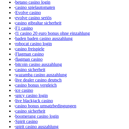
·
betano casino login
·
casino spielautomaten
·
Evolve casino
·
evolve casino seriös
·
casino gibraltar sicherheit
·
F1 casino
·
f1 casino 20 euro bonus ohne einzahlung
·
baden baden casino auszahlung
·
robocat casino login
·
casino freispiele
·
Flagman casino
·
flagman casino
·
bitcoin casino auszahlung
·
casino sicherheit
·
wazamba casino auszahlung
·
live dealer casino deutsch
·
casino bonus vergleich
·
ice casino
·
spicy casino login
·
live blackjack casino
·
casino bonus umsatzbedingungen
·
casino sicherheit
·
boomerang casino login
·
Spirit casino
·
spirit casino auszahlung