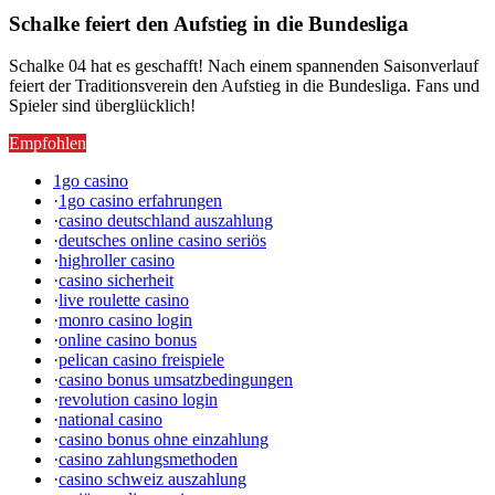
Schalke feiert den Aufstieg in die Bundesliga
Schalke 04 hat es geschafft! Nach einem spannenden Saisonverlauf
feiert der Traditionsverein den Aufstieg in die Bundesliga. Fans und
Spieler sind überglücklich!
Empfohlen
1go casino
·
1go casino erfahrungen
·
casino deutschland auszahlung
·
deutsches online casino seriös
·
highroller casino
·
casino sicherheit
·
live roulette casino
·
monro casino login
·
online casino bonus
·
pelican casino freispiele
·
casino bonus umsatzbedingungen
·
revolution casino login
·
national casino
·
casino bonus ohne einzahlung
·
casino zahlungsmethoden
·
casino schweiz auszahlung