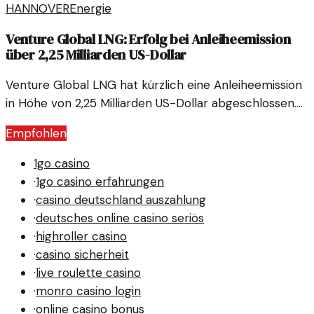
HANNOVER
Energie
Entwicklungen haben unmittelbare Auswirkungen auf
die Energiepreise in Deutschland und Europa.
Venture Global LNG: Erfolg bei Anleiheemission
über 2,25 Milliarden US-Dollar
Venture Global LNG hat kürzlich eine Anleiheemission
in Höhe von 2,25 Milliarden US-Dollar abgeschlossen.
Dies könnte eine bedeutende Wende für die
Empfohlen
Energiebranche darstellen und die Dynamik
nachhaltiger Projekte beeinflussen.
1go casino
·
1go casino erfahrungen
·
casino deutschland auszahlung
·
deutsches online casino seriös
·
highroller casino
·
casino sicherheit
·
live roulette casino
·
monro casino login
·
online casino bonus