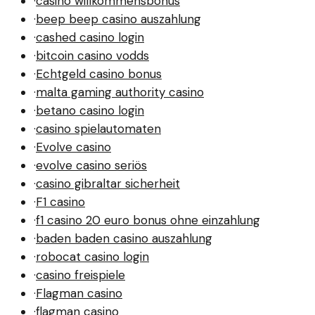
·
casino willkommensbonus
·
beep beep casino auszahlung
·
cashed casino login
·
bitcoin casino vodds
·
Echtgeld casino bonus
·
malta gaming authority casino
·
betano casino login
·
casino spielautomaten
·
Evolve casino
·
evolve casino seriös
·
casino gibraltar sicherheit
·
F1 casino
·
f1 casino 20 euro bonus ohne einzahlung
·
baden baden casino auszahlung
·
robocat casino login
·
casino freispiele
·
Flagman casino
·
flagman casino