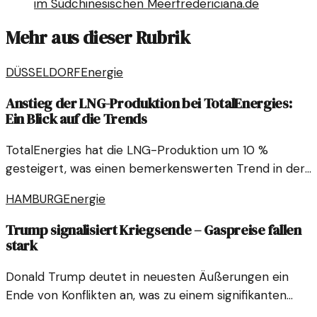
im Südchinesischen Meer
fredericiana.de
Mehr aus dieser Rubrik
DÜSSELDORF
Energie
Anstieg der LNG-Produktion bei TotalEnergies:
Ein Blick auf die Trends
TotalEnergies hat die LNG-Produktion um 10 %
gesteigert, was einen bemerkenswerten Trend in der
Energiebranche widerspiegelt. Dieser Anstieg könnte
HAMBURG
Energie
weitreichende Auswirkungen auf den Energiemarkt
haben.
Trump signalisiert Kriegsende – Gaspreise fallen
stark
Donald Trump deutet in neuesten Äußerungen ein
Ende von Konflikten an, was zu einem signifikanten
Rückgang der Gaspreise führt. Die geopolitischen