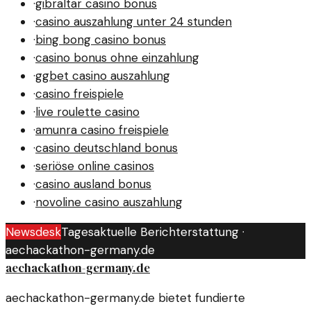
·
gibraltar casino bonus
·
casino auszahlung unter 24 stunden
·
bing bong casino bonus
·
casino bonus ohne einzahlung
·
ggbet casino auszahlung
·
casino freispiele
·
live roulette casino
·
amunra casino freispiele
·
casino deutschland bonus
·
seriöse online casinos
·
casino ausland bonus
·
novoline casino auszahlung
Newsdesk
Tagesaktuelle Berichterstattung ·
aechackathon-germany.de
aechackathon-germany.de
aechackathon-germany.de bietet fundierte