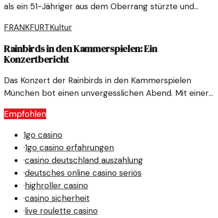
als ein 51-Jähriger aus dem Oberrang stürzte und
starb. Diese Vorfälle werfen Fragen zur Sicherheit bei
FRANKFURT
Kultur
Veranstaltungen auf.
Rainbirds in den Kammerspielen: Ein
Konzertbericht
Das Konzert der Rainbirds in den Kammerspielen
München bot einen unvergesslichen Abend. Mit einer
Mischung aus Melodien und Emotionen begeisterten
Empfohlen
sie das Publikum. Hier sind die Highlights des Abends.
1go casino
·
1go casino erfahrungen
·
casino deutschland auszahlung
·
deutsches online casino seriös
·
highroller casino
·
casino sicherheit
·
live roulette casino