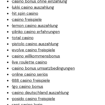
·
casino bonus ohne einzahlung
·
lukki casino auszahlung
·
hit spin casino
·
casino freispiele
·
lemon casino auszahlung
·
plinko casino erfahrungen
·
total casino
·
pistolo casino auszahlung
·
evolve casino freispiele
·
casino willkommensbonus
·
live roulette casino
·
casino bonus umsatzbedingungen
·
online casino seriös
·
888 casino freispiele
·
1go casino bonus
·
casino deutschland auszahlung
·
posido casino freispiele
·
rant casino login