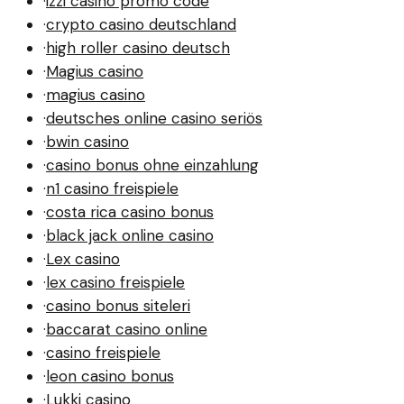
·
izzi casino promo code
·
crypto casino deutschland
·
high roller casino deutsch
·
Magius casino
·
magius casino
·
deutsches online casino seriös
·
bwin casino
·
casino bonus ohne einzahlung
·
n1 casino freispiele
·
costa rica casino bonus
·
black jack online casino
·
Lex casino
·
lex casino freispiele
·
casino bonus siteleri
·
baccarat casino online
·
casino freispiele
·
leon casino bonus
·
Lukki casino